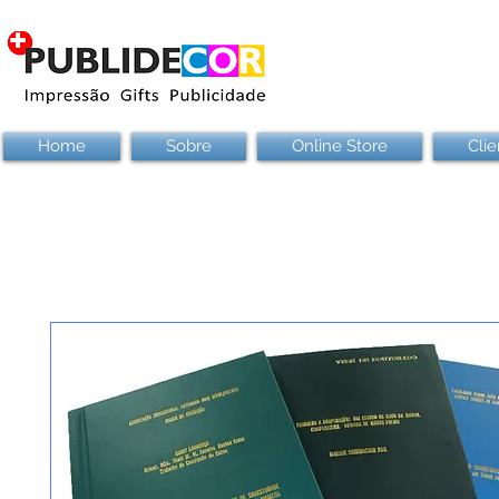
Home
Sobre
Online Store
Clie